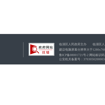
临淄区人民政府主办 临淄区人
建议电脑屏幕分辨率大于1280x76
鲁ICP备08001721号-2 网站标识码：
公安机关备案号：37030502000