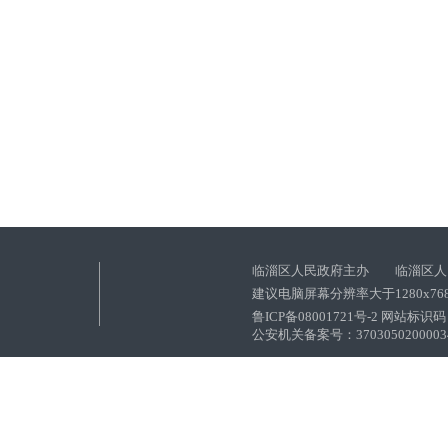
临淄区人民政府主办 临淄区人
建议电脑屏幕分辨率大于1280x76
鲁ICP备08001721号-2 网站标识码：
公安机关备案号：37030502000