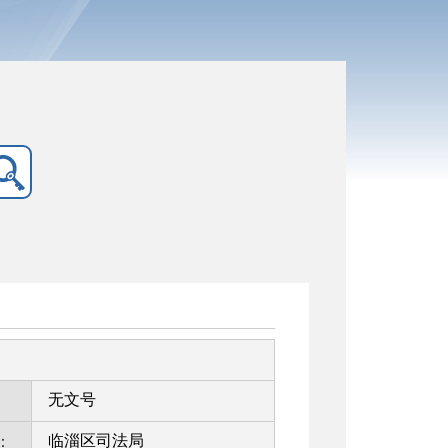
无文号
临淄区司法局
：