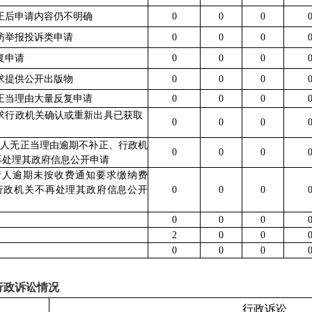
补正后申请内容仍不明确
0
0
0
信访举报投诉类申请
0
0
0
重复申请
0
0
0
要求提供公开出版物
0
0
0
无正当理由大量反复申请
0
0
0
要求行政机关确认或重新出具已获取
0
0
0
申请人无正当理由逾期不补正、行政机
0
0
0
再处理其政府信息公开申请
申请人逾期未按收费通知要求缴纳费
行政机关不再处理其政府信息公开
0
0
0
0
0
0
2
0
0
0
0
0
行政诉讼情况
行政诉讼