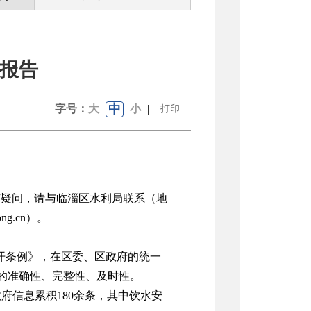
度报告
中
字号：
大
小
|
打印
有疑问，请与
临淄区水利局联
系（地
ong.cn
）。
开条例》，在区委、区政府的统一
的准确性、完整性、及时性。
府信息累积180余条，其中饮水安