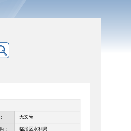
无文号
：
临淄区水利局
构：