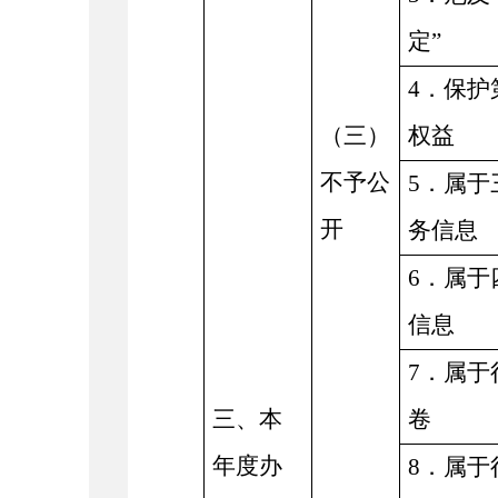
定”
4．保护
（三）
权益
不予公
5．属于
开
务信息
6．属于
信息
7．属于
三、本
卷
年度办
8．属于