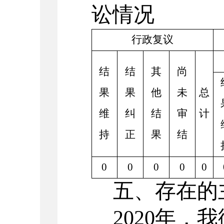
讼情况
行政复议
结
结
其
尚
果
果
他
未
总
维
纠
结
审
计
持
正
果
结
0
0
0
0
0
五、存在的
2020
年，我