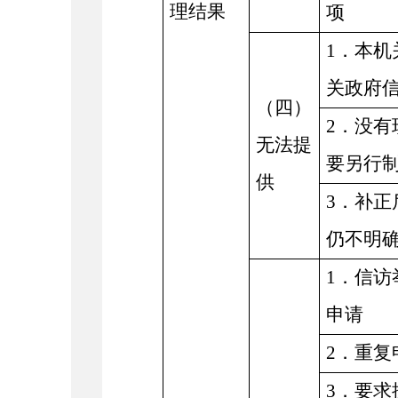
理结果
项
1．本机
关政府
（四）
2．没有
无法提
要另行
供
3．补正
仍不明
1．信访
申请
2．重复
3．要求