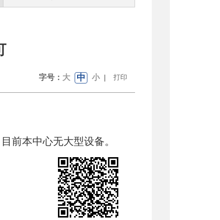
可
中
字号：
大
小
|
打印
，
目前本中心
无
大型设备
。