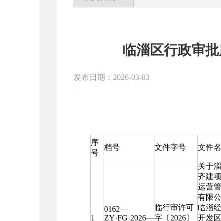
临淄区行政审批
发布日期：2026-03-03
序
档号
文件字号
文件
号
关于
齐建
运营
有限
临行审许可
临淄
0162—
1
ZY·FG·2026—
字〔2026〕
开发