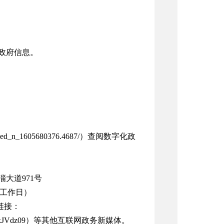
政府信息。
74b4da7ed_n_1605680376.4687/）查阅数字化政
大道971号
00（工作日）
链接：
lErdFQxWkJVdz09）等其他互联网政务新媒体。