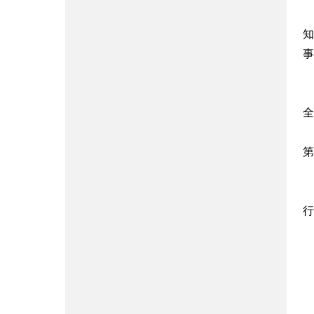
知
事
全
第
行