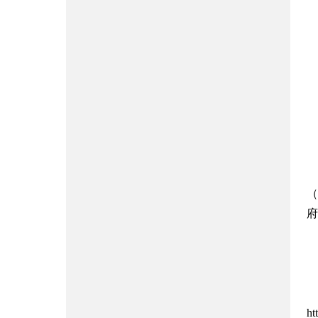
（h
府
h