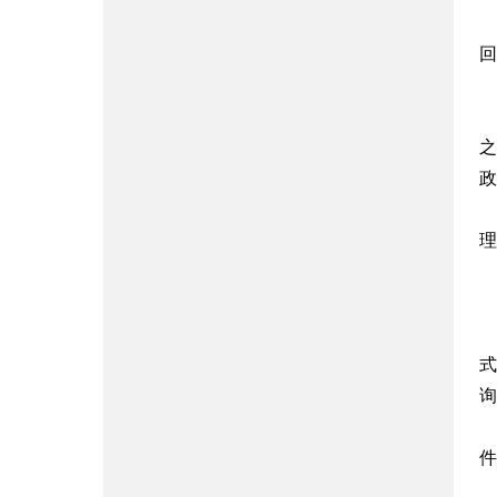
回
之
政
理
式
询
件