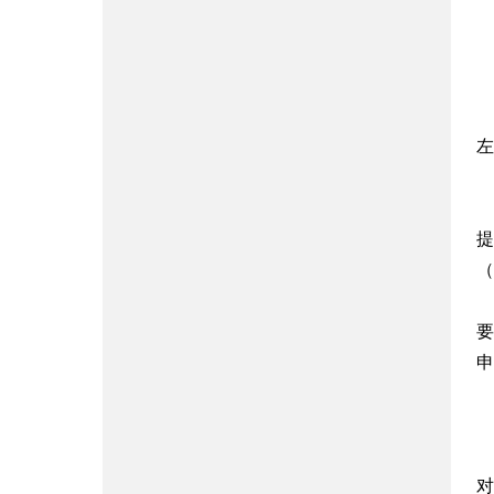
左
提
（h
要
申
对