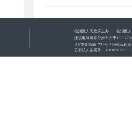
临淄区人民政府主办 临淄区人
建议电脑屏幕分辨率大于1280x76
鲁ICP备08001721号-2 网站标识码：
公安机关备案号：37030502000