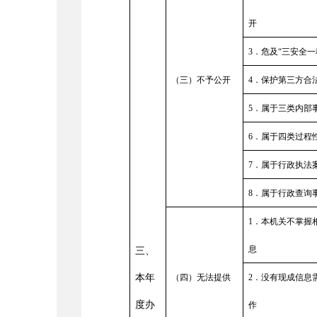
开
3
．危及
“
三安全一
（三）不予公开
4
．保护第三方合
5
．属于三类内部
6
．属于四类过程
7
．属于行政执法
8
．属于行政查询
1
．本机关不掌握
息
三、
本年
（四）无法提供
2
．没有现成信息
度办
作