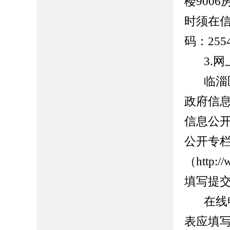
楼9006
时须在
码：25
5
3.网
临淄
政府信
信息公
公开专
（http://
填写提
在线
表应填