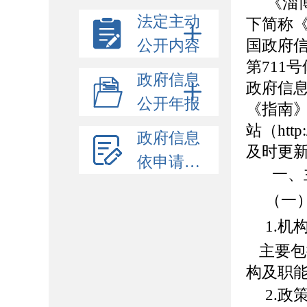
《
淄
法定主动
下简称
公开内容
国政府
第711
政府信息
政府信
公开年报
《指南
站（
ht
政府信息
及时更
依申请公开
一、
（一
1.机
主要包
构及职
2.
政