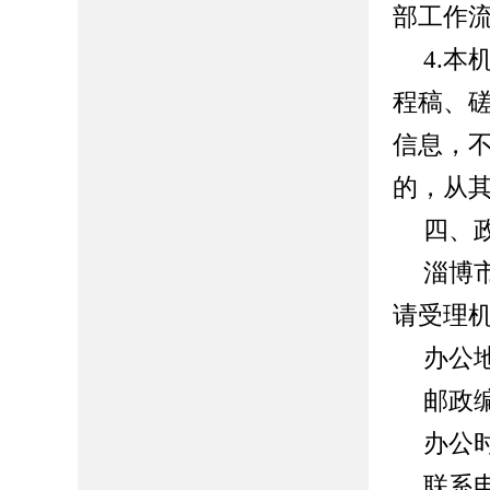
部工作
4.
程稿、
信息，
的，从
四、
淄博
请受理
办公
邮政
办公
联系