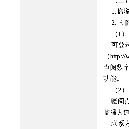
（二
1.
临
2.《
（
1
可登
（http://
查阅数
功能。
（
2
赠阅
临淄大
联系