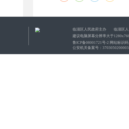
临淄区人民政府主办 临淄区人
建议电脑屏幕分辨率大于1280x76
鲁ICP备08001721号-2 网站标识码：
公安机关备案号：37030502000