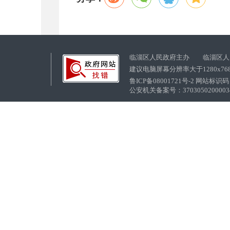
临淄区人民政府主办 临淄区人
建议电脑屏幕分辨率大于1280x76
鲁ICP备08001721号-2 网站标识码：
公安机关备案号：37030502000