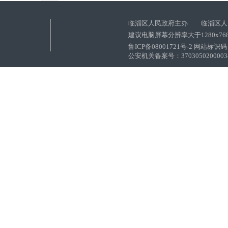
临淄区人民政府主办 临淄区人
建议电脑屏幕分辨率大于1280x76
鲁ICP备08001721号-2 网站标识码：
公安机关备案号：37030502000