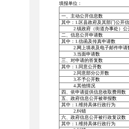
填报单位：
一、主动公开信息数
其中：
1.
区县政府及其部门公开
2.
镇政府（街道办事处）公
二、信息公开申请数
其中：
1.
信函及传真申请数
2.
网上填表及电子邮件申请
3.
当面申请数
三、对申请的答复数
其中：
1.
同意公开数
2.
同意部分公开数
3.
不予公开数
4.
其他情况
四、依申请提供信息收取费用数
五、政府信息公开被举报数
其中：
1.
维持具体行政行为
2.
纠错
六、政府信息公开被行政复议数
其中：
1.
维持具体行政行为