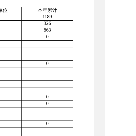
单位
本年累计
1189
条
326
条
863
条
0
条
条
条
条
0
条
条
条
条
条
0
元
0
件
件
件
0
件
件