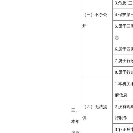
3.危及“
（三）不予公
4.保护
开
5.属于
息
6.属于
7.属于
8.属于
1.本机
府信息
（四）无法提
2.没有
三、
供
行制作
本年
3.补正
度办