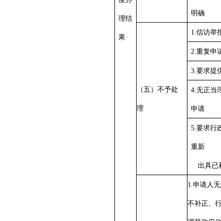
明确
理结
1.信访
果
2.重复申
3.要求
（五）不予处
4.无正
理
申请
5.要求
重新
出具已
1.申请人
不补正、