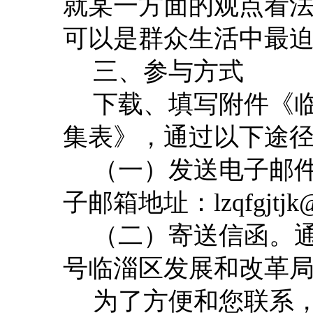
就某一方面的观点看
可以是群众生活中最
三、参与方式
下载
、填写
附件
《
集表
》
，
通过以下途
（一）发送
电子邮
子邮箱
地址
：
lzqfgjtjk
@
（二）寄送信函。
号
临
淄区发展和改革
为了方便和您联系