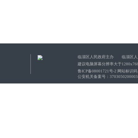
临淄区人民政府主办 临淄区人
建议电脑屏幕分辨率大于1280x76
鲁ICP备08001721号-2 网站标识码：
公安机关备案号：37030502000