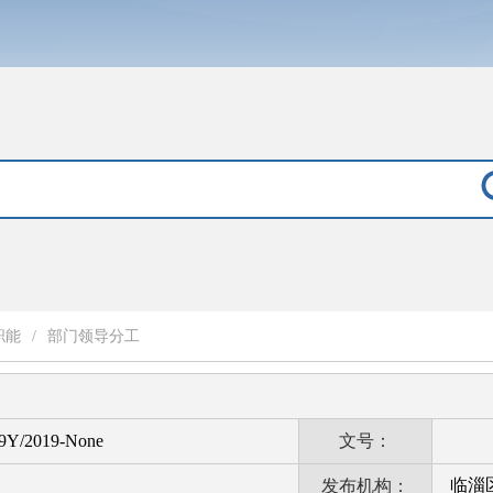
职能
/
部门领导分工
9Y/2019-None
文号：
临淄
发布机构：