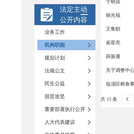
于晓霞
法定主动
杨光福
公开内容
王鲁眀
业务工作
崔星亮
机构职能
薛振通
规划计划
关于调整中
法规公文
民生公益
临淄区粮食
脱贫攻坚
共 15 条
重要部署执行公开
人大代表建议