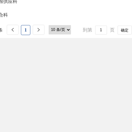
粮供应科
合科
条
1
到第
页
确定