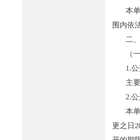
本
围内依
二
（
1.
主
2.
本
更之日
2