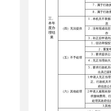
7
．属于行政
8
．属于行政
三、
1
．本机关不掌握
本年
息
度办
（四）无法提供
2
．没有现成信息
理结
作
果
3
．补正后申请内
1
．信访举报投
2
．重复
3
．要求提供公
（五）
不予处理
4
．无正当理由大
5
．要求行政机关
出具已获
1
.
申请人无正当理
正、行政机关
府信息公
（六）其他处理
2
.
申请人逾期未按
求缴纳费用、
处理其政府信
3
.
其他