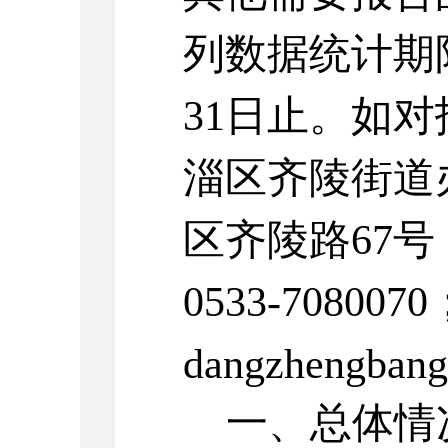
列数据统计期
3
1
日止。
如对
淄区
齐陵街道
区
齐陵路
67
号
0533-
7080070
dangzhengban
一、
总体情