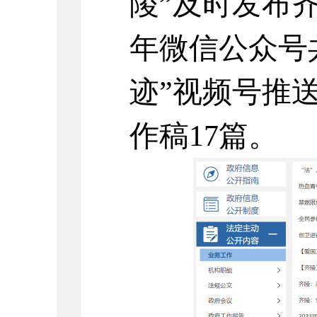
陵
”及时发布
年微信公众号
迹
”
视频号推
作稿
17
篇
。