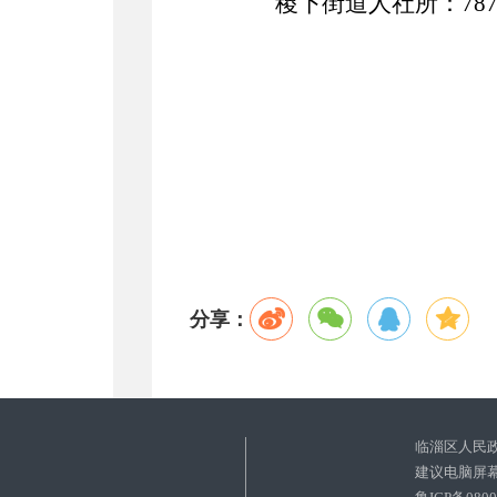
稷下街道人社所：
78
分享：
临淄区人民
建议电脑屏幕