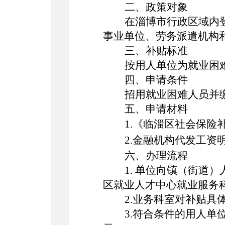
二、政策
对象
在淄博市行政区域内
事业单位、劳务派遣机构
三、补贴标准
按
用人单位
为就业困
四、申请条件
招用就业困难人员并
五、申请材料
1.《临淄区社会保险
2.金融机构代发工资
六、办理流程
1. 单位向镇（街
区
就业人才中心就业服务
2.
业务科室对补贴具
3
.符合条件的用人单