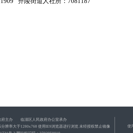
71909 齐陵街道人社所：7081187
政府主办 临淄区人民政府办公室承办
使
分辨率大于1280x768 使用IE9浏览器进行浏览 未经授权禁止镜像