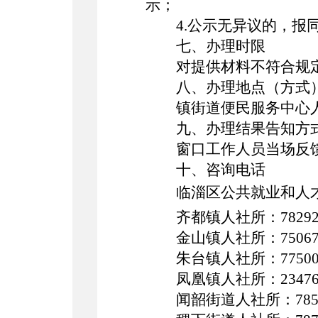
示；
4
.公示无异议的，报
七、办理时限
对提供材料不符合规
八
、办理地点（方式
镇街道便民服务中心
九
、办理结果告知方
窗口工作人员当场反
十
、咨询电话
临淄区公共就业和人
齐都镇人社所：
782
金山镇人社所：
750
朱台镇人社所：
775
凤凰镇人社所：
234
闻韶街道人社所：
78