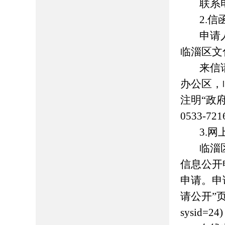
联系电
2.信
申请
临淄
区
文
来信
办公区
，
注明“政
0533-721
3.网
临淄
信息公开
申请。申
请公开”页面（h
sysid