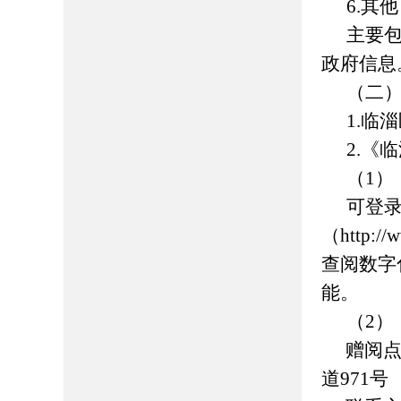
6.其他
主要
政府信息
（二
1.
临淄
2.《
临
（1）
可登
（http://
查阅数字
能。
（2）
赠阅
道971号