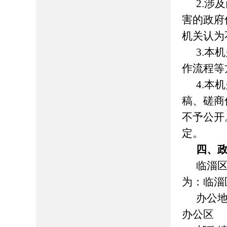
2.涉
害的政府
机关认为
3.本
作流程等
4.本
稿、磋商
不予公开
定。
四、
临淄
为：
临淄
办公
办公区