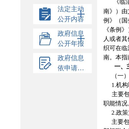
《
临
法定主动
南》）由
公开内容
例》（国
《条例》
政府信息
人或者其
公开年报
织可在
临
南。本指
政府信息
一、
依申请公开
（一
1.机
主要包
职能情况
2.政
主要