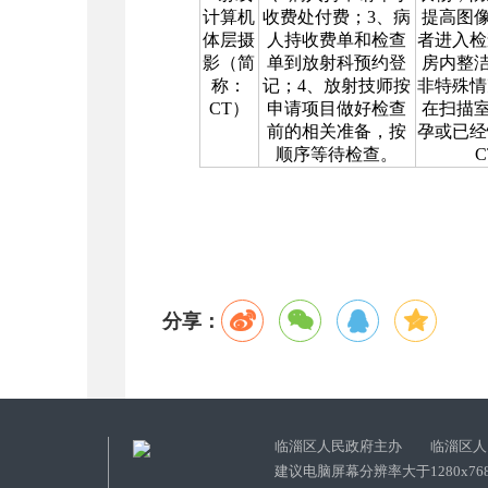
计算机
收费处付费；
3
、病
提高图
体层摄
人持收费单和检查
者进入检
影（简
单到放射科预约登
房内整
称：
记；
4
、放射技师按
非特殊情
CT
）
申请项目做好检查
在扫描
前的相关准备，按
孕或已经
顺序等待检查。
C
分享：
临淄区人民政府主办 临淄区人
建议电脑屏幕分辨率大于1280x76