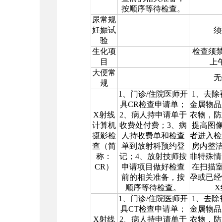
按顺序等待检查。
尿常规
妊娠试
须
验
生化项
检查须
目
上
大便常
无
规
1
、门诊
/
住院医师开
1
、去除
具
CR
检查申请单；
金属物品
X
射线
2
、病人持申请单于
衣物，防
计算机
收费处付费；
3
、病
提高图
摄影检
人持收费单和检查
者进入检
查（简
单到放射科预约登
房内整
称：
记；
4
、放射技师按
非特殊情
CR
）
申请项目做好检查
在扫描
前的相关准备，按
孕或已经
顺序等待检查。
X
1
、门诊
/
住院医师开
1
、去除
具
CT
检查申请单；
金属物品
X
射线
2
、病人持申请单于
衣物，防