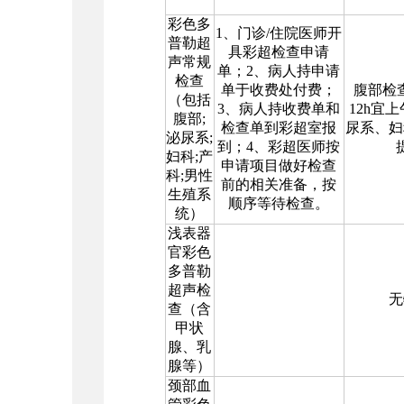
彩色多
1
、门诊
/
住院医师开
普勒超
具彩超检查申请
声常规
单；
2
、病人持申请
检查
单于收费处付费；
腹部检
（包括
3
、病人持收费单和
12h
宜上
腹部
;
检查单到彩超室报
尿系、妇
泌尿系
;
到；
4
、彩超医师按
妇科
;
产
申请项目做好检查
科
;
男性
前的相关准备，按
生殖系
顺序等待检查。
统）
浅表器
官彩色
多普勒
超声检
无
查（含
甲状
腺、乳
腺等）
颈部血