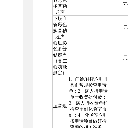
管彩色
无
多普勒
超声
下肢血
管彩色
无
多普勒
超声
心脏彩
色多普
勒超声
无
（含左
心功能
测定）
1
、门诊
/
住院医师开
具血常规检查申请
单；
2
、病人持申请
单于收费处付费；
3
、病人持收费单和
血常规
检查单到化验室报
到；
4
、化验室医师
按申请项目做好检
查前的相关准备，