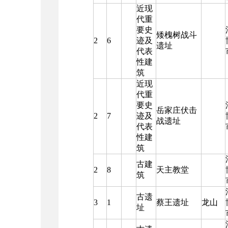
近现
代重
要史
矮槐树战斗
2
6
迹及
遗址
代表
性建
筑
近现
代重
要史
岳家庄伏击
2
7
迹及
战遗址
代表
性建
筑
古建
2
8
天主教堂
筑
古遗
3
1
蔡王遗址
龙山
址