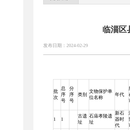
临淄区
发布日期：2024-02-29
总
分
批
文物保护单
序
序
类别
年代
次
位名称
号
号
新石
古遗
石庙孝陵遗
1
1
器时
址
址
代