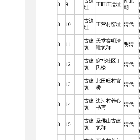
古遗
南北
3
9
王旺庄遗址
址
朝
古遗
3
10
王营村窑址
清代
址
古建
天堂寨明清
3
11
明清
筑
建筑群
古建
窝托社区丁
3
12
清代
筑
氏楼
古建
北田旺村官
3
13
清代
筑
桥
古建
边河村养心
3
14
清代
筑
书斋
古建
圣佛山古建
3
15
清代
筑
筑群