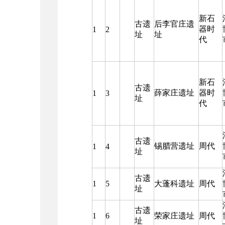
新石
古遗
后李官庄遗
器时
1
2
址
址
代
新石
古遗
薛家庄遗址
器时
1
3
址
代
古遗
锡腊营遗址
周代
1
4
址
古遗
1
5
大蓬科遗址
周代
址
古遗
1
6
荣家庄遗址
周代
址