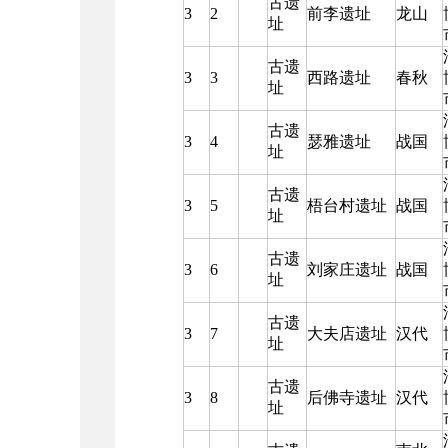
古遗
3
2
前李遗址
龙山
址
古遗
3
3
西路遗址
春秋
址
古遗
3
4
瑟雅遗址
战国
址
古遗
3
5
梧台村遗址
战国
址
古遗
3
6
刘家庄遗址
战国
址
古遗
3
7
大夫店遗址
汉代
址
古遗
3
8
后佛寺遗址
汉代
址