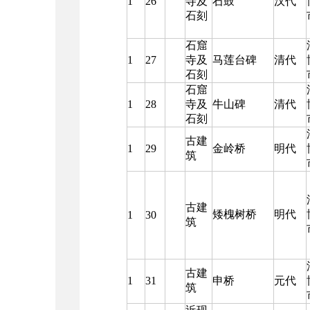
1
26
寺及
石鼓
汉代
石刻
石窟
1
27
寺及
马莲台碑
清代
石刻
石窟
1
28
寺及
牛山碑
清代
石刻
古建
1
29
金岭桥
明代
筑
古建
矮槐树桥
明代
1
30
筑
古建
1
31
申桥
元代
筑