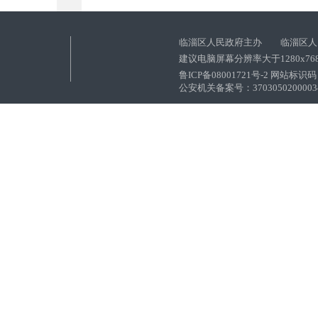
临淄区人民政府主办 临淄区人
建议电脑屏幕分辨率大于1280x76
鲁ICP备08001721号-2 网站标识码：
公安机关备案号：37030502000