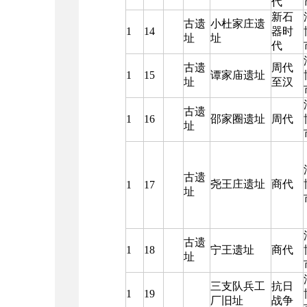
代
新石
古遗
小杜家庄遗
1
14
器时
址
址
代
古遗
周代
1
15
谭家庙遗址
址
至汉
古遗
1
16
邵家圈遗址
周代
址
古遗
尧王庄遗址
商代
1
17
址
古遗
1
18
宁王遗址
商代
址
三支队兵工
抗日
1
19
厂旧址
战争