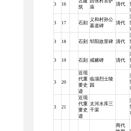
古建
西张村菩萨
3
16
清代
筑
庙
义和村孙公
3
17
石刻
清代
墓道碑
3
18
石刻
邹阳故里碑
清代
3
19
石刻
戒赌碑
清代
近现
代重
临淄烈士陵
3
20
要史
园
迹
近现
代重
太河水库三
3
21
要史
干渠
迹
商代