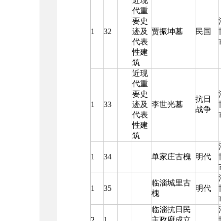
近现
代重
要史
1
32
迹及
贾振坤墓
民国
代表
性建
筑
近现
代重
要史
抗日
1
33
迹及
李世光墓
战争
代表
性建
筑
1
34
单家庄古槐
明代
临淄城里古
1
35
明代
槐
临淄抗日民
2
1
主政府成立