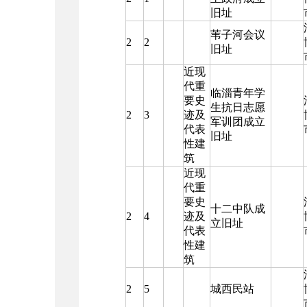
旧址
苇子河会议
2
2
旧址
近现
代重
临淄青年学
要史
生抗日志愿
2
3
迹及
军训团成立
代表
旧址
性建
筑
近现
代重
要史
十二中队成
2
4
迹及
立旧址
代表
性建
筑
2
5
城西民站