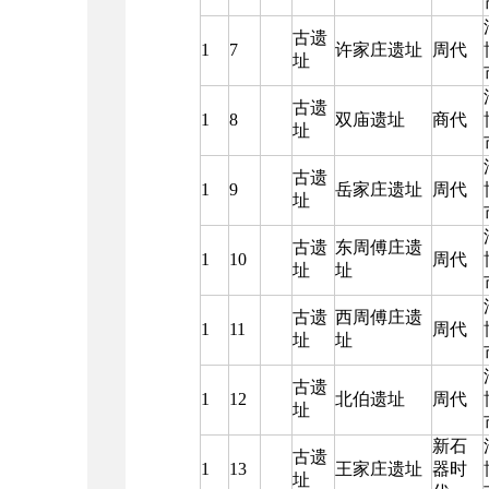
古遗
1
7
许家庄遗址
周代
址
古遗
1
8
双庙遗址
商代
址
古遗
1
9
岳家庄遗址
周代
址
古遗
东周傅庄遗
1
10
周代
址
址
古遗
西周傅庄遗
1
11
周代
址
址
古遗
1
12
北伯遗址
周代
址
新石
古遗
1
13
王家庄遗址
器时
址