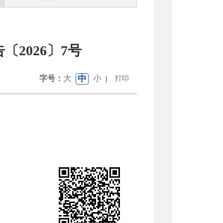
2026〕7号
中
字号：
大
小
|
打印