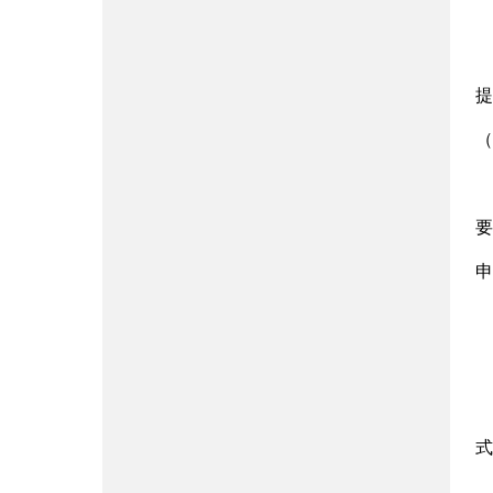
提
（h
要
申
式