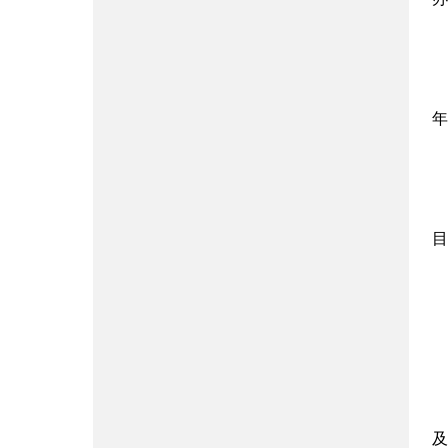
年
目
及