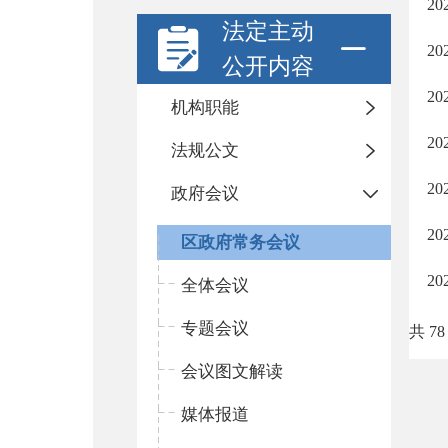
2
法定主动
2
公开内容
2
机构职能
2
法规公文
2
政府会议
2
区政府常务会议
2
全体会议
专题会议
共 78
会议图文解读
媒体报道