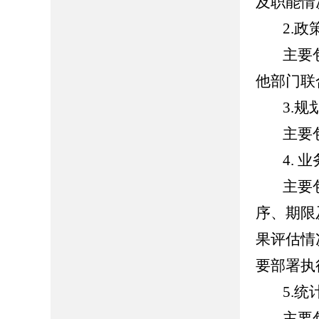
及职能情
2.政
主要
他部门联
3.规
主要
4.
业
主要
序、期限
果评估情
要部署执
5.统
主要