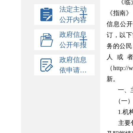
《
临
法定主动
《指南》
公开内容
信息公开
政府信息
订，以下
公开年报
务的公民
人或
政府信息
（http:
依申请公开
新。
一、
（一
1.机
主要