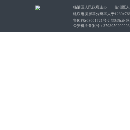
临淄区人民政府主办 临淄区人
建议电脑屏幕分辨率大于1280x76
鲁ICP备08001721号-2 网站标识码：
公安机关备案号：37030502000