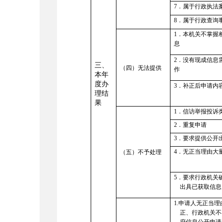
7．属于行政执法
8．属于行政查询
1．本机关不掌握
息
2．没有现成信息
三、
（四）无法提供
作
本年
度办
3．补正后申请内
理结
果
1．信访举报投诉
2．重复申请
3
．要求提供公开
4．无正当理由大
（五）
不予处理
5．要求行政机关
出具已获取信息
1
.
申请人无正当理
正、行政机关不
府信息公开申请