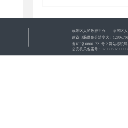
临淄区人民政府主办 临淄区人
建议电脑屏幕分辨率大于1280x76
鲁ICP备08001721号-2 网站标识码：
公安机关备案号：37030502000