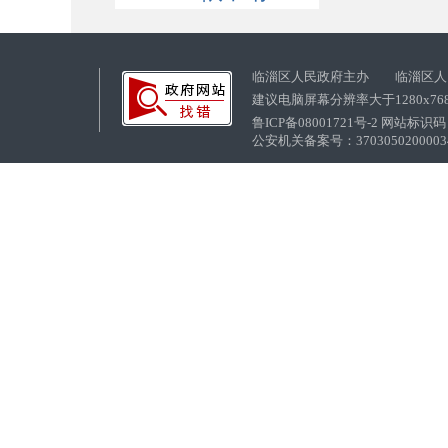
临淄区人民政府主办 临淄区人
建议电脑屏幕分辨率大于1280x76
鲁ICP备08001721号-2 网站标识码：
公安机关备案号：37030502000