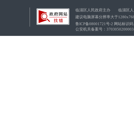
临淄区人民政府主办 临淄区人
建议电脑屏幕分辨率大于1280x76
鲁ICP备08001721号-2 网站标识码：
公安机关备案号：37030502000