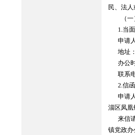
民、法人
（一
1.当
申请
地址
办公时间
联系电话
2.信
申请
淄区凤凰
来信
镇党政办