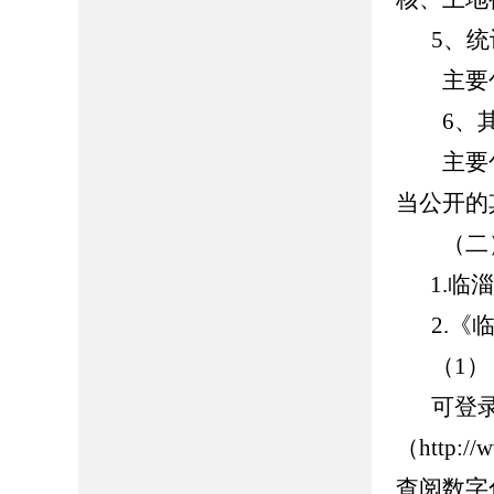
5、
主要包
6、其
主要包
当公开的
（二）
1.
临
2.《
（1）
可登
（http://
查阅数字