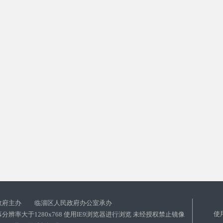
政府主办 临淄区人民政府办公室承办
使
分辨率大于1280x768 使用IE9浏览器进行浏览 未经授权禁止镜像