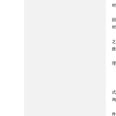
对
回
对
之
政
理
1
2
式
询
3
件