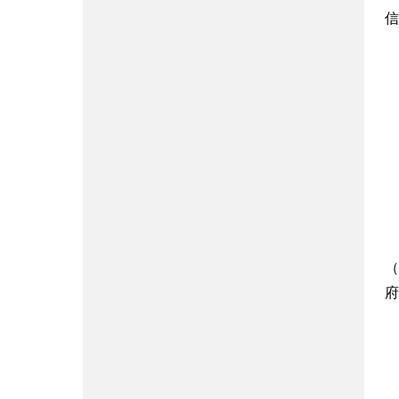
信
（
府