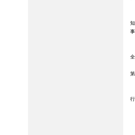
本
知
事
1
全
2
第
3
4
行
办
邮