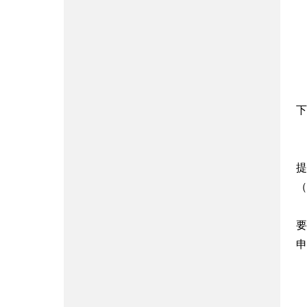
办
联
来
下
提
（
在
要
申