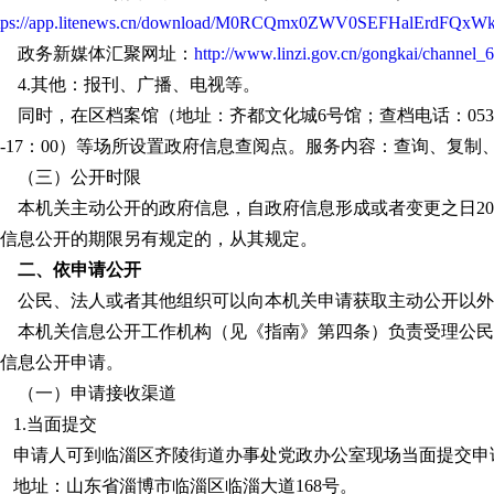
tps://app.litenews.cn/download/M0RCQmx0ZWV0SEFHalErdFQxW
政务新媒体汇聚网址：
http://www.linzi.gov.cn/gongkai/channe
4.其他：报刊、广播、电视等。
同时，在区档案馆（地址：齐都文化城6号馆；查档电话：0533-
0-17：00）等场所设置政府信息查阅点。服务内容：查询、复
（三）公开时限
机关主动公开的政府信息，自政府信息形成或者变更之日20
信息公开的期限另有规定的，从其规定。
二、依申请公开
公民、法人或者其他组织可以向本机关申请获取主动公开以外
本机关信息公开工作机构（见《指南》第四条）负责受理公民
信息公开申请。
（一）申请接收渠道
1.当面提交
申请人可到临淄区齐陵街道办事处党政办公室现场当面提交申
址：山东省淄博市临淄区临淄大道168号。