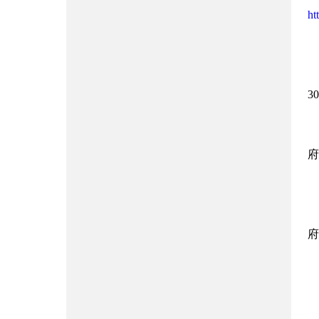
ht
3
本
府
府
地