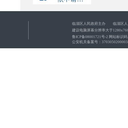
临淄区人民政府主办 临淄区人
建议电脑屏幕分辨率大于1280x76
鲁ICP备08001721号-2 网站标识码：
公安机关备案号：37030502000