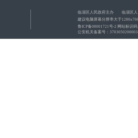
临淄区人民政府主办 临淄区人
建议电脑屏幕分辨率大于1280x76
鲁ICP备08001721号-2 网站标识码：
公安机关备案号：37030502000