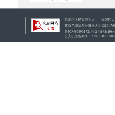
临淄区人民政府主办 临淄区人
建议电脑屏幕分辨率大于1280x76
鲁ICP备08001721号-2 网站标识码：
公安机关备案号：37030502000