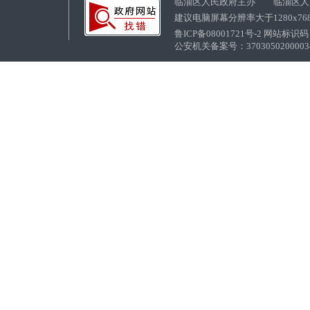
临淄区人民政府主办 临淄区人
建议电脑屏幕分辨率大于1280x76
鲁ICP备08001721号-2 网站标识码：
公安机关备案号：37030502000