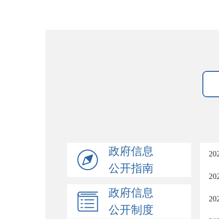
政府信息
2
公开指南
2
政府信息
2
公开制度