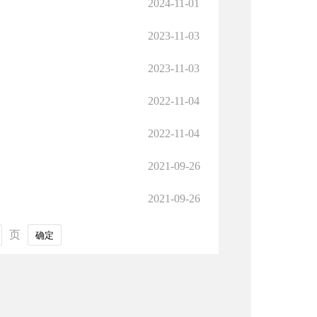
2024-11-01
2023-11-03
2023-11-03
2022-11-04
2022-11-04
2021-09-26
2021-09-26
页
确定