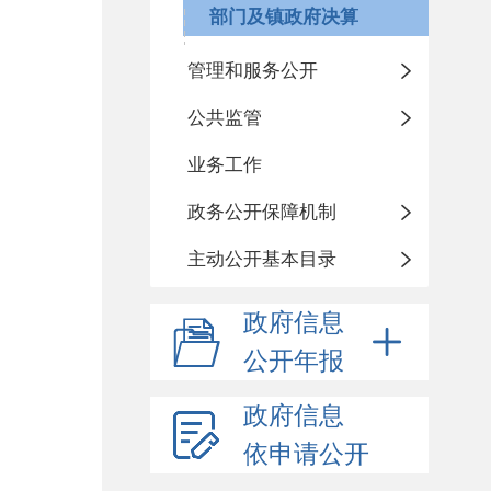
部门及镇政府决算
管理和服务公开
公共监管
业务工作
政务公开保障机制
主动公开基本目录
政府信息
公开年报
政府信息
依申请公开