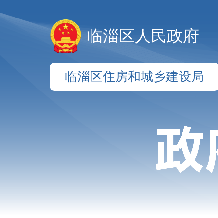
临淄区人民政府
临淄区住房和城乡建设局