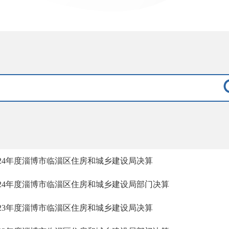
024年度淄博市临淄区住房和城乡建设局决算
024年度淄博市临淄区住房和城乡建设局部门决算
023年度淄博市临淄区住房和城乡建设局决算