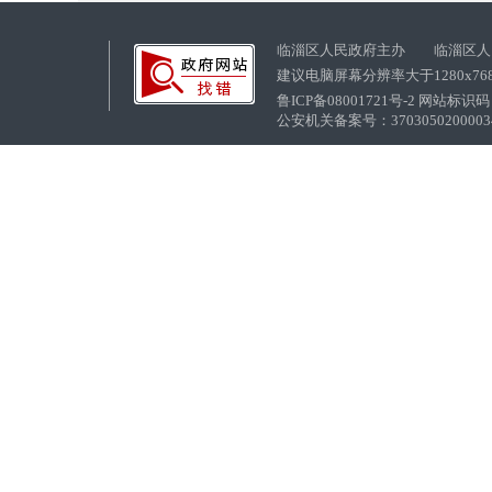
临淄区人民政府主办 临淄区人
建议电脑屏幕分辨率大于1280x76
鲁ICP备08001721号-2 网站标识码：
公安机关备案号：37030502000