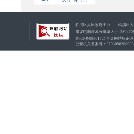
临淄区人民政府主办 临淄区人
建议电脑屏幕分辨率大于1280x76
鲁ICP备08001721号-2 网站标识码：
公安机关备案号：37030502000