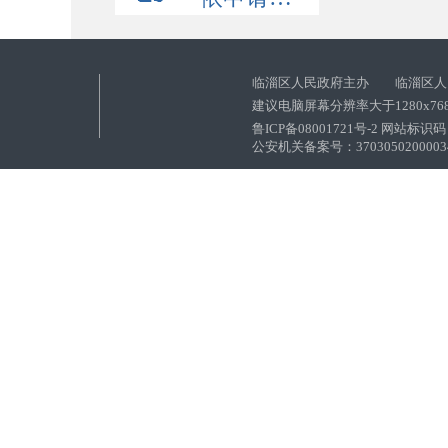
临淄区人民政府主办 临淄区人
建议电脑屏幕分辨率大于1280x76
鲁ICP备08001721号-2 网站标识码：
公安机关备案号：37030502000