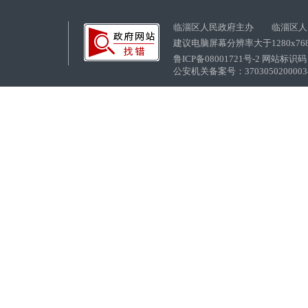
临淄区人民政府主办 临淄区人
建议电脑屏幕分辨率大于1280x76
鲁ICP备08001721号-2 网站标识码：
公安机关备案号：37030502000