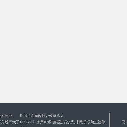
政府主办 临淄区人民政府办公室承办
使
分辨率大于1280x768 使用IE9浏览器进行浏览 未经授权禁止镜像