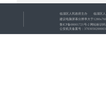
临淄区人民政府主办 临淄区人
建议电脑屏幕分辨率大于1280x76
鲁ICP备08001721号-2 网站标识码：
公安机关备案号：37030502000