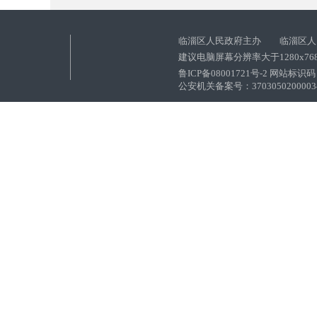
临淄区人民政府主办 临淄区人
建议电脑屏幕分辨率大于1280x76
鲁ICP备08001721号-2 网站标识码：
公安机关备案号：37030502000