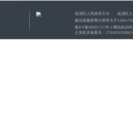
临淄区人民政府主办 临淄区人
建议电脑屏幕分辨率大于1280x76
鲁ICP备08001721号-2 网站标识码：
公安机关备案号：37030502000