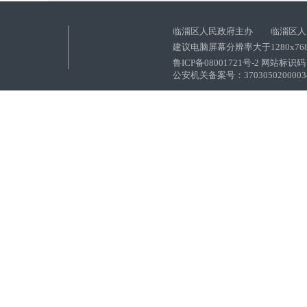
临淄区人民政府主办 临淄区人
建议电脑屏幕分辨率大于1280x76
鲁ICP备08001721号-2 网站标识码：
公安机关备案号：37030502000